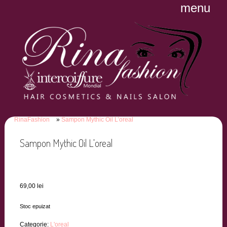
menu
RinaFashion
Sampon Mythic Oil L’oreal
Sampon Mythic Oil L’oreal
69,00
lei
Stoc epuizat
Categorie:
L'oreal