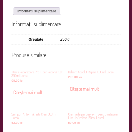
Informații suplimentare
Informații suplimentare
Greutate
250 g
Produse similare
Masca Reparatoare Pro Fiber Reconstruct
Balsam Absolut Repair 1000ml Loreal
200ml Loreal
205,00
lei
98,00
lei
Citește mai mult
Citește mai mult
Sampon Anti-matreata Clear 300ml
Crema de par Leave-In pentru netezire
Loreal
Liss Unlimited 150ml Loreal
52,00
lei
80,00
lei