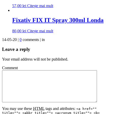
57,00
lei
Citește mai mult
Fixativ FIX IT Spray 300ml Londa
80,00
lei
Citește mai mult
14-05-20 |
0
comments | in
Leave a reply
Your email address will not be published.
Comment
You may use these
HTML
tags and attributes:
<a href=""
title=""> <abbr title=""> <acronym title=""> <b>