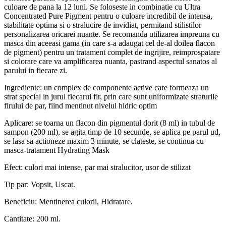
culoare de pana la 12 luni. Se foloseste in combinatie cu Ultra
Concentrated Pure Pigment pentru o culoare incredibil de intensa,
stabilitate optima si o stralucire de invidiat, permitand stilistilor
personalizarea oricarei nuante. Se recomanda utilizarea impreuna cu
masca din aceeasi gama (in care s-a adaugat cel de-al doilea flacon
de pigment) pentru un tratament complet de ingrijire, reimprospatare
si colorare care va amplificarea nuanta, pastrand aspectul sanatos al
parului in fiecare zi.
Ingrediente: un complex de componente active care formeaza un
strat special in jurul fiecarui fir, prin care sunt uniformizate straturile
firului de par, fiind mentinut nivelul hidric optim
Aplicare: se toarna un flacon din pigmentul dorit (8 ml) in tubul de
sampon (200 ml), se agita timp de 10 secunde, se aplica pe parul ud,
se lasa sa actioneze maxim 3 minute, se clateste, se continua cu
masca-tratament Hydrating Mask
Efect: culori mai intense, par mai stralucitor, usor de stilizat
Tip par: Vopsit, Uscat.
Beneficiu: Mentinerea culorii, Hidratare.
Cantitate: 200 ml.