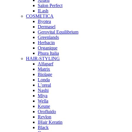
Ardell
Salon Perfect
ILash
COSMETICA
Byotea
Dermasel
Gerovital Equilibrium
Greenlands
Herbacin
Organique
Phura Italia
HAIR-STYLING
Alfaparf
Matrix
Biolage
Londa
L’oreal
Nashi
Miya
Wella
Keune
Orofluido
Revlon
IHair Keratin
Black