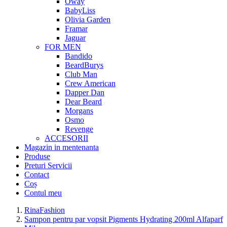
Oway
BabyLiss
Olivia Garden
Framar
Jaguar
FOR MEN
Bandido
BeardBurys
Club Man
Crew American
Dapper Dan
Dear Beard
Morgans
Osmo
Revenge
ACCESORII
Magazin in mentenanta
Produse
Preturi Servicii
Contact
Coș
Contul meu
RinaFashion
Sampon pentru par vopsit Pigments Hydrating 200ml Alfaparf