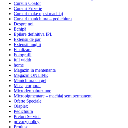
Cursuri Coafor
Cursuri Frizerie
Cursuri make up si machiaj
Cursuri manichiura – pedichiura
Despre noi
Echipă
Epilare definitiva IPL
Extensii de par
Extensii unghii
Finalizare
Fotografii
full width
home
Magazin in mentenanta
Magazin ONLINE
Manichiura cu gel
Masaj corporal
Microdermabraziune
Micropigmentare – machiaj semipermanent
Oferte Speciale
Olaplex
Pedichiura
Preturi Servicii
privacy policy
Produse