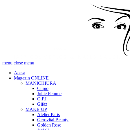
menu
close menu
Acasa
Magazin ONLINE
MANICHIURA
Cupio
Jollie Femme
O.P.I.
Gifaz
MAKE-UP
Atelier Paris
Gerovital Beauty
Golden Rose