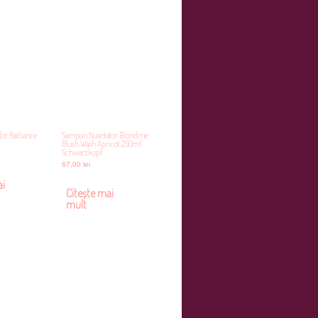
lor Radiance
Sampon Nuantator Blondme
Blush Wash Apricot 250ml
Schwarzkopf
67,00
lei
ai
Citește mai
mult