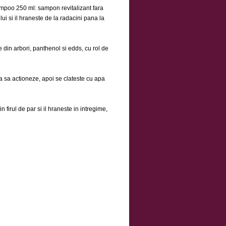
poo 250 ml: sampon revitalizant fara
rului si il hraneste de la radacini pana la
din arbori, panthenol si edds, cu rol de
a sa actioneze, apoi se clateste cu apa
 firul de par si il hraneste in intregime,