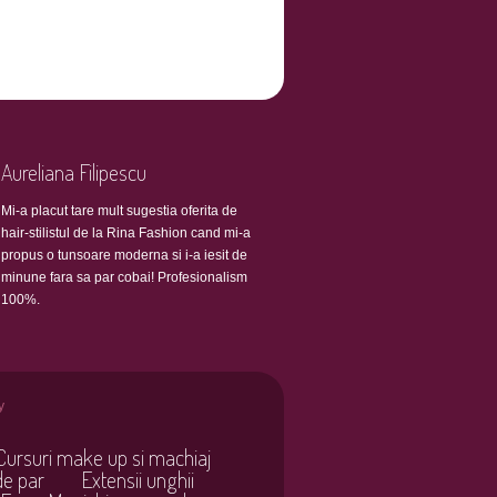
Aureliana Filipescu
Mi-a placut tare mult sugestia oferita de
hair-stilistul de la Rina Fashion cand mi-a
propus o tunsoare moderna si i-a iesit de
minune fara sa par cobai! Profesionalism
100%.
y
Cursuri make up si machiaj
de par
Extensii unghii