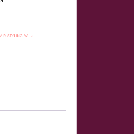
AIR-STYLING
,
Wella