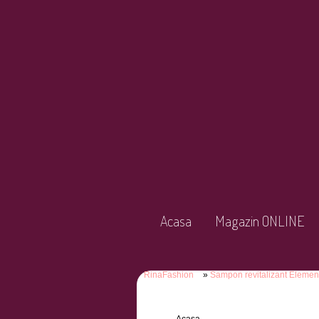
Acasa
Magazin ONLINE
RinaFashion
Sampon revitalizant Eleme