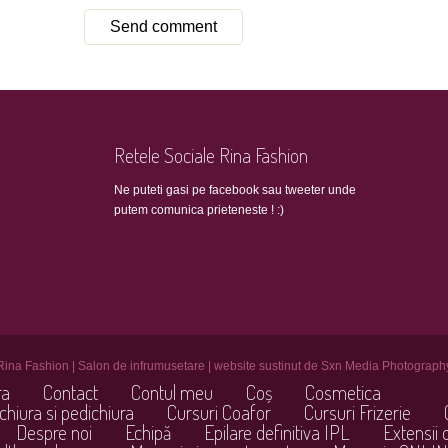
Retele Sociale Rina Fashion
Ne puteti gasi pe facebook sau tweeter unde
putem comunica prieteneste ! :)
Rina Fashion | Salon de infrumusetare | website sustinut de Sxn Media Photograph
ra
Contact
Contul meu
Coș
Cosmetica
chiura si pedichiura
Cursuri Coafor
Cursuri Frizerie
Despre noi
Echipă
Epilare definitiva IPL
Extensii 