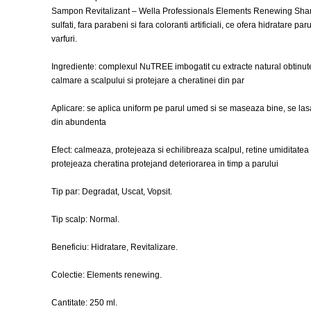
Sampon Revitalizant – Wella Professionals Elements Renewing Sham
sulfati, fara parabeni si fara coloranti artificiali, ce ofera hidratare pa
varfuri.
Ingrediente: complexul NuTREE imbogatit cu extracte natural obtinute 
calmare a scalpului si protejare a cheratinei din par
Aplicare: se aplica uniform pe parul umed si se maseaza bine, se las
din abundenta
Efect: calmeaza, protejeaza si echilibreaza scalpul, retine umiditatea in
protejeaza cheratina protejand deteriorarea in timp a parului
Tip par: Degradat, Uscat, Vopsit.
Tip scalp: Normal.
Beneficiu: Hidratare, Revitalizare.
Colectie: Elements renewing.
Cantitate: 250 ml.