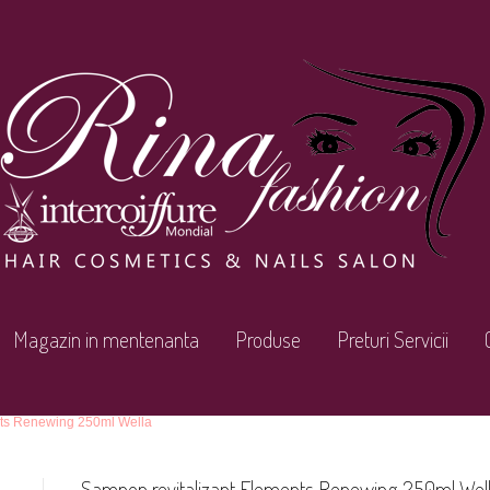
Magazin in mentenanta
Produse
Preturi Servicii
nts Renewing 250ml Wella
Sampon revitalizant Elements Renewing 250ml Wel