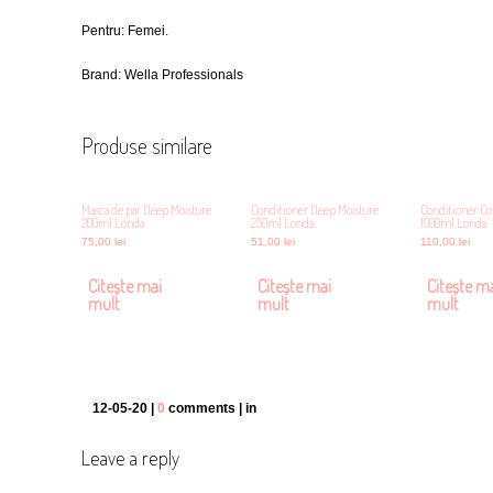
Pentru: Femei.
Brand: Wella Professionals
Produse similare
Masca de par Deep Moisture
Conditioner Deep Moisture
Conditioner Co
200ml Londa
250ml Londa
1000ml Londa
75,00
lei
51,00
lei
110,00
lei
Citește mai
Citește mai
Citește m
mult
mult
mult
12-05-20 |
0
comments | in
Leave a reply