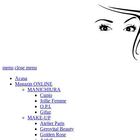
menu
close menu
Acasa
Magazin ONLINE
MANICHIURA
Cupio
Jollie Femme
O.P.I.
Gifaz
MAKE-UP
Atelier Paris
Gerovital Beauty
Golden Rose