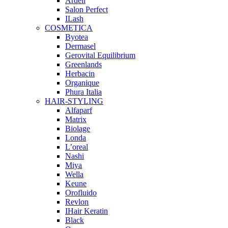
Ardell
Salon Perfect
ILash
COSMETICA
Byotea
Dermasel
Gerovital Equilibrium
Greenlands
Herbacin
Organique
Phura Italia
HAIR-STYLING
Alfaparf
Matrix
Biolage
Londa
L’oreal
Nashi
Miya
Wella
Keune
Orofluido
Revlon
IHair Keratin
Black