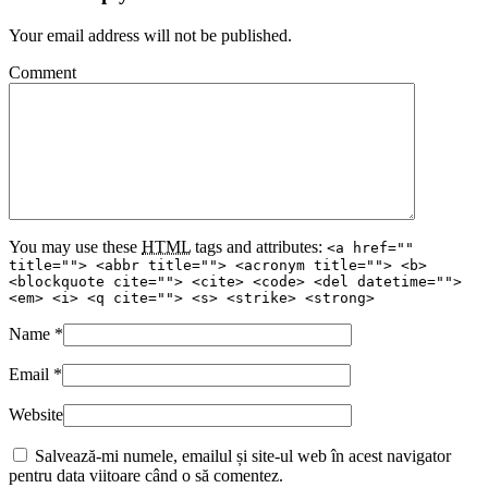
Your email address will not be published.
Comment
You may use these
HTML
tags and attributes:
<a href=""
title=""> <abbr title=""> <acronym title=""> <b>
<blockquote cite=""> <cite> <code> <del datetime="">
<em> <i> <q cite=""> <s> <strike> <strong>
Name
*
Email
*
Website
Salvează-mi numele, emailul și site-ul web în acest navigator
pentru data viitoare când o să comentez.