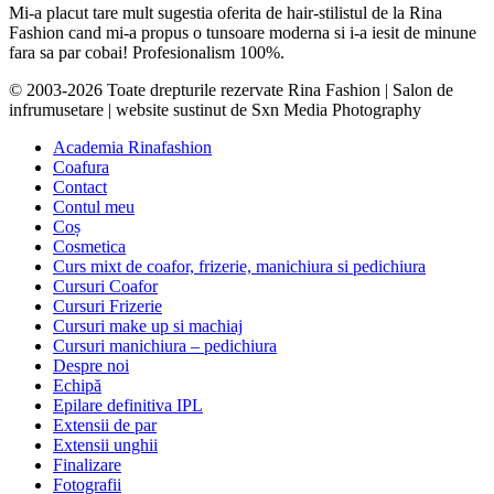
Mi-a placut tare mult sugestia oferita de hair-stilistul de la Rina
Fashion cand mi-a propus o tunsoare moderna si i-a iesit de minune
fara sa par cobai! Profesionalism 100%.
© 2003-2026 Toate drepturile rezervate Rina Fashion | Salon de
infrumusetare | website sustinut de Sxn Media Photography
Academia Rinafashion
Coafura
Contact
Contul meu
Coș
Cosmetica
Curs mixt de coafor, frizerie, manichiura si pedichiura
Cursuri Coafor
Cursuri Frizerie
Cursuri make up si machiaj
Cursuri manichiura – pedichiura
Despre noi
Echipă
Epilare definitiva IPL
Extensii de par
Extensii unghii
Finalizare
Fotografii