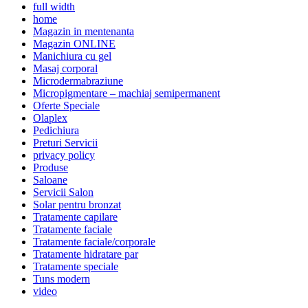
full width
home
Magazin in mentenanta
Magazin ONLINE
Manichiura cu gel
Masaj corporal
Microdermabraziune
Micropigmentare – machiaj semipermanent
Oferte Speciale
Olaplex
Pedichiura
Preturi Servicii
privacy policy
Produse
Saloane
Servicii Salon
Solar pentru bronzat
Tratamente capilare
Tratamente faciale
Tratamente faciale/corporale
Tratamente hidratare par
Tratamente speciale
Tuns modern
video