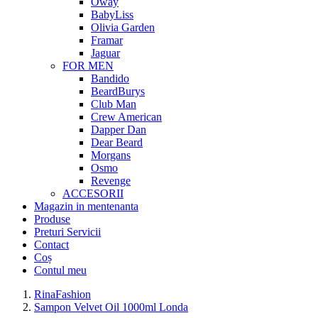
Oway
BabyLiss
Olivia Garden
Framar
Jaguar
FOR MEN
Bandido
BeardBurys
Club Man
Crew American
Dapper Dan
Dear Beard
Morgans
Osmo
Revenge
ACCESORII
Magazin in mentenanta
Produse
Preturi Servicii
Contact
Coș
Contul meu
RinaFashion
Sampon Velvet Oil 1000ml Londa