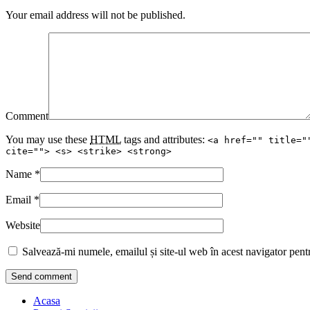
Your email address will not be published.
Comment
You may use these
HTML
tags and attributes:
<a href="" title="
cite=""> <s> <strike> <strong>
Name
*
Email
*
Website
Salvează-mi numele, emailul și site-ul web în acest navigator pent
Acasa