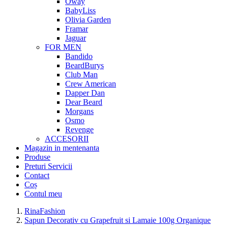
Oway
BabyLiss
Olivia Garden
Framar
Jaguar
FOR MEN
Bandido
BeardBurys
Club Man
Crew American
Dapper Dan
Dear Beard
Morgans
Osmo
Revenge
ACCESORII
Magazin in mentenanta
Produse
Preturi Servicii
Contact
Coș
Contul meu
RinaFashion
Sapun Decorativ cu Grapefruit si Lamaie 100g Organique