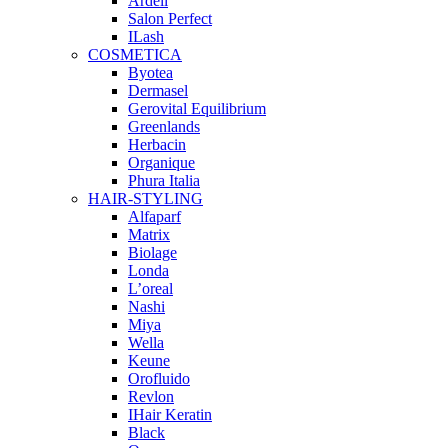
Ardell
Salon Perfect
ILash
COSMETICA
Byotea
Dermasel
Gerovital Equilibrium
Greenlands
Herbacin
Organique
Phura Italia
HAIR-STYLING
Alfaparf
Matrix
Biolage
Londa
L’oreal
Nashi
Miya
Wella
Keune
Orofluido
Revlon
IHair Keratin
Black