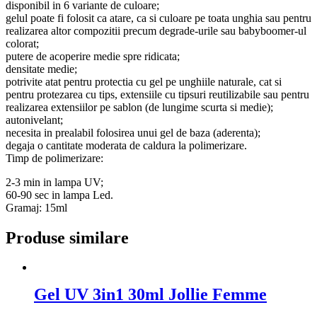
disponibil in 6 variante de culoare;
gelul poate fi folosit ca atare, ca si culoare pe toata unghia sau pentru
realizarea altor compozitii precum degrade-urile sau babyboomer-ul
colorat;
putere de acoperire medie spre ridicata;
densitate medie;
potrivite atat pentru protectia cu gel pe unghiile naturale, cat si
pentru protezarea cu tips, extensiile cu tipsuri reutilizabile sau pentru
realizarea extensiilor pe sablon (de lungime scurta si medie);
autonivelant;
necesita in prealabil folosirea unui gel de baza (aderenta);
degaja o cantitate moderata de caldura la polimerizare.
Timp de polimerizare:
2-3 min in lampa UV;
60-90 sec in lampa Led.
Gramaj: 15ml
Produse similare
Gel UV 3in1 30ml Jollie Femme