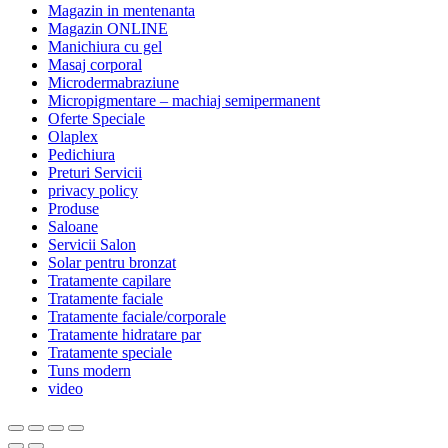
Magazin in mentenanta
Magazin ONLINE
Manichiura cu gel
Masaj corporal
Microdermabraziune
Micropigmentare – machiaj semipermanent
Oferte Speciale
Olaplex
Pedichiura
Preturi Servicii
privacy policy
Produse
Saloane
Servicii Salon
Solar pentru bronzat
Tratamente capilare
Tratamente faciale
Tratamente faciale/corporale
Tratamente hidratare par
Tratamente speciale
Tuns modern
video