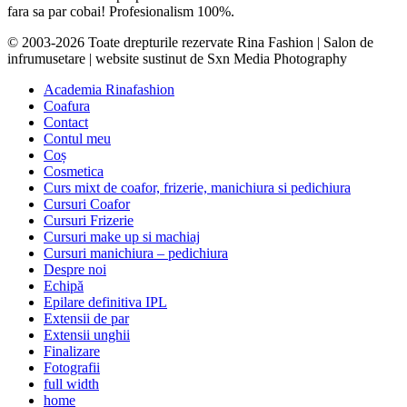
fara sa par cobai! Profesionalism 100%.
© 2003-2026 Toate drepturile rezervate Rina Fashion | Salon de
infrumusetare | website sustinut de Sxn Media Photography
Academia Rinafashion
Coafura
Contact
Contul meu
Coș
Cosmetica
Curs mixt de coafor, frizerie, manichiura si pedichiura
Cursuri Coafor
Cursuri Frizerie
Cursuri make up si machiaj
Cursuri manichiura – pedichiura
Despre noi
Echipă
Epilare definitiva IPL
Extensii de par
Extensii unghii
Finalizare
Fotografii
full width
home