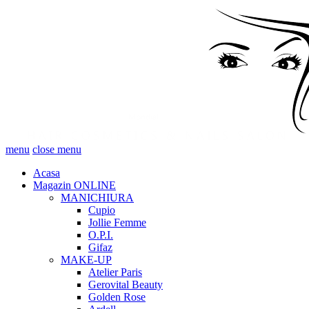
menu
close menu
Acasa
Magazin ONLINE
MANICHIURA
Cupio
Jollie Femme
O.P.I.
Gifaz
MAKE-UP
Atelier Paris
Gerovital Beauty
Golden Rose