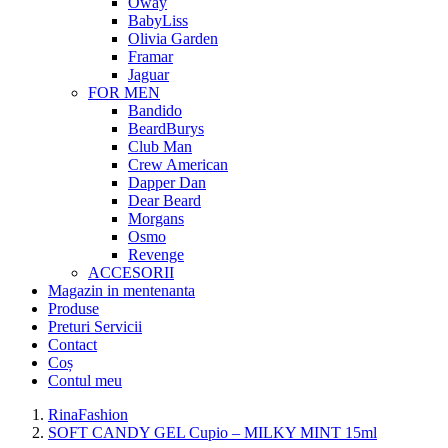
Oway
BabyLiss
Olivia Garden
Framar
Jaguar
FOR MEN
Bandido
BeardBurys
Club Man
Crew American
Dapper Dan
Dear Beard
Morgans
Osmo
Revenge
ACCESORII
Magazin in mentenanta
Produse
Preturi Servicii
Contact
Coș
Contul meu
RinaFashion
SOFT CANDY GEL Cupio – MILKY MINT 15ml