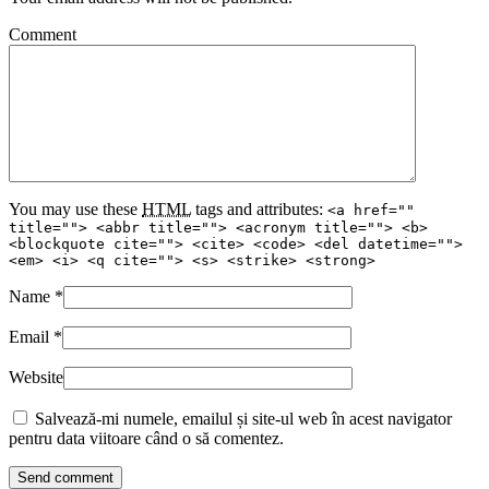
Comment
You may use these
HTML
tags and attributes:
<a href=""
title=""> <abbr title=""> <acronym title=""> <b>
<blockquote cite=""> <cite> <code> <del datetime="">
<em> <i> <q cite=""> <s> <strike> <strong>
Name
*
Email
*
Website
Salvează-mi numele, emailul și site-ul web în acest navigator
pentru data viitoare când o să comentez.