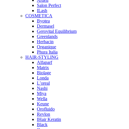
Ardell
Salon Perfect
ILash
COSMETICA
Byotea
Dermasel
Gerovital Equilibrium
Greenlands
Herbacin
Organique
Phura Italia
HAIR-STYLING
Alfaparf
Matrix
Biolage
Londa
L’oreal
Nashi
Miya
Wella
Keune
Orofluido
Revlon
IHair Keratin
Black