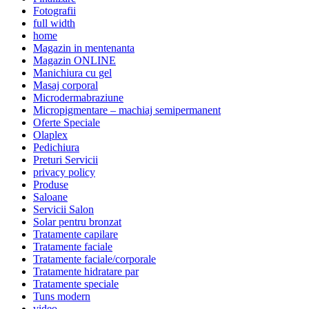
Fotografii
full width
home
Magazin in mentenanta
Magazin ONLINE
Manichiura cu gel
Masaj corporal
Microdermabraziune
Micropigmentare – machiaj semipermanent
Oferte Speciale
Olaplex
Pedichiura
Preturi Servicii
privacy policy
Produse
Saloane
Servicii Salon
Solar pentru bronzat
Tratamente capilare
Tratamente faciale
Tratamente faciale/corporale
Tratamente hidratare par
Tratamente speciale
Tuns modern
video