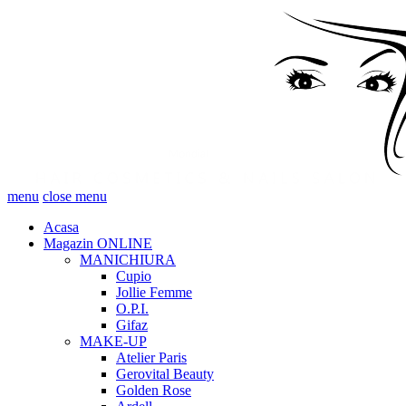
menu
close menu
Acasa
Magazin ONLINE
MANICHIURA
Cupio
Jollie Femme
O.P.I.
Gifaz
MAKE-UP
Atelier Paris
Gerovital Beauty
Golden Rose