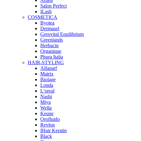
Ardell
Salon Perfect
ILash
COSMETICA
Byotea
Dermasel
Gerovital Equilibrium
Greenlands
Herbacin
Organique
Phura Italia
HAIR-STYLING
Alfaparf
Matrix
Biolage
Londa
L’oreal
Nashi
Miya
Wella
Keune
Orofluido
Revlon
IHair Keratin
Black