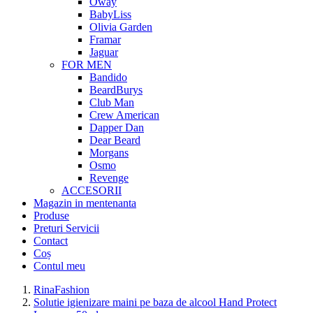
Oway
BabyLiss
Olivia Garden
Framar
Jaguar
FOR MEN
Bandido
BeardBurys
Club Man
Crew American
Dapper Dan
Dear Beard
Morgans
Osmo
Revenge
ACCESORII
Magazin in mentenanta
Produse
Preturi Servicii
Contact
Coș
Contul meu
RinaFashion
Solutie igienizare maini pe baza de alcool Hand Protect