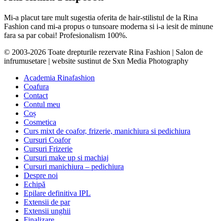
Mi-a placut tare mult sugestia oferita de hair-stilistul de la Rina
Fashion cand mi-a propus o tunsoare moderna si i-a iesit de minune
fara sa par cobai! Profesionalism 100%.
© 2003-2026 Toate drepturile rezervate Rina Fashion | Salon de
infrumusetare | website sustinut de Sxn Media Photography
Academia Rinafashion
Coafura
Contact
Contul meu
Coș
Cosmetica
Curs mixt de coafor, frizerie, manichiura si pedichiura
Cursuri Coafor
Cursuri Frizerie
Cursuri make up si machiaj
Cursuri manichiura – pedichiura
Despre noi
Echipă
Epilare definitiva IPL
Extensii de par
Extensii unghii
Finalizare