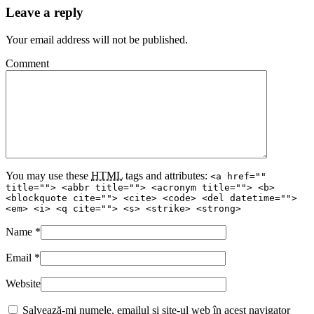
Leave a reply
Your email address will not be published.
Comment
You may use these
HTML
tags and attributes:
<a href=""
title=""> <abbr title=""> <acronym title=""> <b>
<blockquote cite=""> <cite> <code> <del datetime="">
<em> <i> <q cite=""> <s> <strike> <strong>
Name
*
Email
*
Website
Salvează-mi numele, emailul și site-ul web în acest navigator