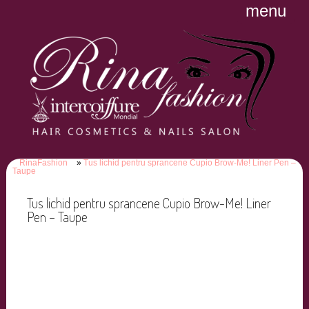
menu
RinaFashion
Tus lichid pentru sprancene Cupio Brow-Me! Liner Pen –
Taupe
Tus lichid pentru sprancene Cupio Brow-Me! Liner
Pen – Taupe