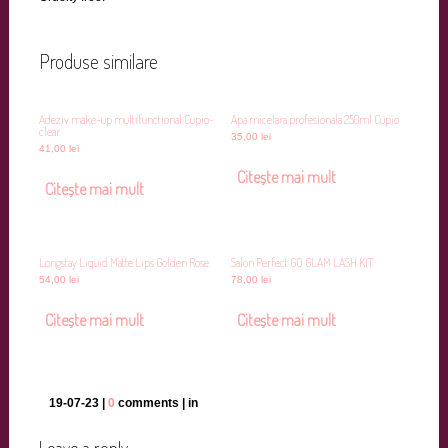
Produse similare
Adeziv make-up multifunctional Cupio-
Apa micelara profesionala 250ml Cupio
clear
35,00
lei
41,00
lei
Citește mai mult
Citește mai mult
Longstay Liquid Matte Lips Golden Rose
Salon Perfect GO GLAM LASH KIT
54,00
lei
78,00
lei
Citește mai mult
Citește mai mult
19-07-23 |
0
comments | in
Leave a reply