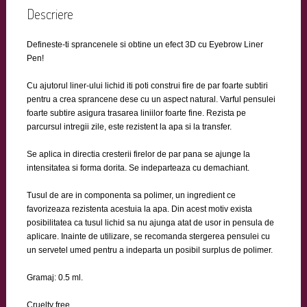
Descriere
Defineste-ti sprancenele si obtine un efect 3D cu Eyebrow Liner
Pen!
Cu ajutorul liner-ului lichid iti poti construi fire de par foarte subtiri
pentru a crea sprancene dese cu un aspect natural. Varful pensulei
foarte subtire asigura trasarea liniilor foarte fine. Rezista pe
parcursul intregii zile, este rezistent la apa si la transfer.
Se aplica in directia cresterii firelor de par pana se ajunge la
intensitatea si forma dorita. Se indeparteaza cu demachiant.
Tusul de are in componenta sa polimer, un ingredient ce
favorizeaza rezistenta acestuia la apa. Din acest motiv exista
posibilitatea ca tusul lichid sa nu ajunga atat de usor in pensula de
aplicare. Inainte de utilizare, se recomanda stergerea pensulei cu
un servetel umed pentru a indeparta un posibil surplus de polimer.
Gramaj: 0.5 ml.
Cruelty free.