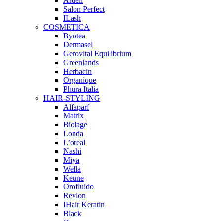
Ardell
Salon Perfect
ILash
COSMETICA
Byotea
Dermasel
Gerovital Equilibrium
Greenlands
Herbacin
Organique
Phura Italia
HAIR-STYLING
Alfaparf
Matrix
Biolage
Londa
L’oreal
Nashi
Miya
Wella
Keune
Orofluido
Revlon
IHair Keratin
Black