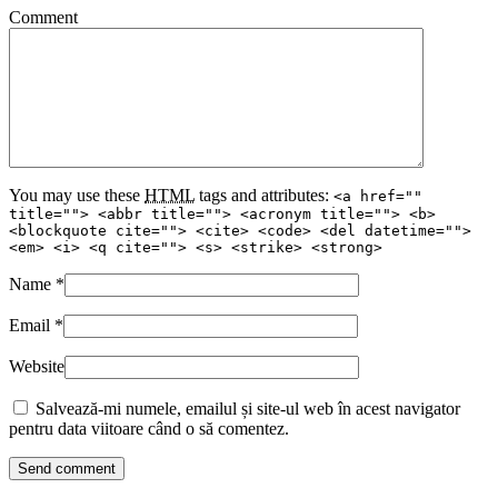
Comment
You may use these
HTML
tags and attributes:
<a href=""
title=""> <abbr title=""> <acronym title=""> <b>
<blockquote cite=""> <cite> <code> <del datetime="">
<em> <i> <q cite=""> <s> <strike> <strong>
Name
*
Email
*
Website
Salvează-mi numele, emailul și site-ul web în acest navigator
pentru data viitoare când o să comentez.