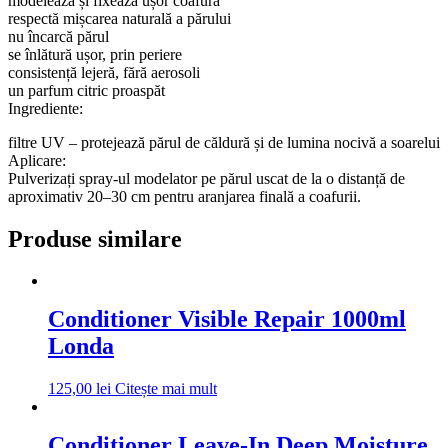
modelează și fixează ușor coafura
respectă mișcarea naturală a părului
nu încarcă părul
se înlătură ușor, prin periere
consistență lejeră, fără aerosoli
un parfum citric proaspăt
Ingrediente:
filtre UV – protejează părul de căldură și de lumina nocivă a soarelui
Aplicare:
Pulverizați spray-ul modelator pe părul uscat de la o distanță de
aproximativ 20–30 cm pentru aranjarea finală a coafurii.
Produse similare
Conditioner Visible Repair 1000ml
Londa
125,00
lei
Citește mai mult
Conditioner Leave-In Deep Moisture