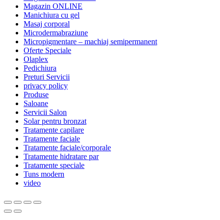
Magazin ONLINE
Manichiura cu gel
Masaj corporal
Microdermabraziune
Micropigmentare – machiaj semipermanent
Oferte Speciale
Olaplex
Pedichiura
Preturi Servicii
privacy policy
Produse
Saloane
Servicii Salon
Solar pentru bronzat
Tratamente capilare
Tratamente faciale
Tratamente faciale/corporale
Tratamente hidratare par
Tratamente speciale
Tuns modern
video