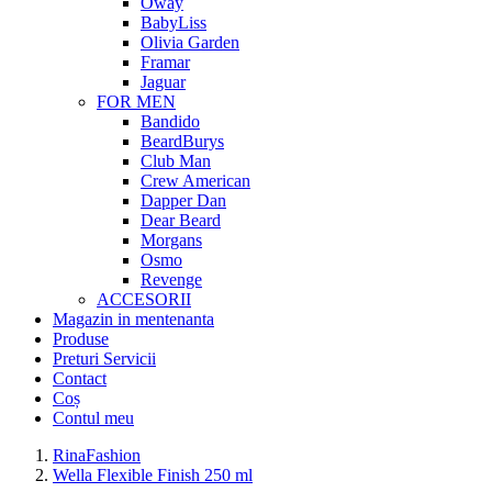
Oway
BabyLiss
Olivia Garden
Framar
Jaguar
FOR MEN
Bandido
BeardBurys
Club Man
Crew American
Dapper Dan
Dear Beard
Morgans
Osmo
Revenge
ACCESORII
Magazin in mentenanta
Produse
Preturi Servicii
Contact
Coș
Contul meu
RinaFashion
Wella Flexible Finish 250 ml