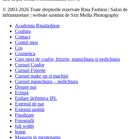
© 2003-2026 Toate drepturile rezervate Rina Fashion | Salon de
infrumusetare | website sustinut de Sxn Media Photography
Academia Rinafashion
Coafura
Contact
Contul meu
Coș
Cosmetica
Curs mixt de coafor, frizerie, manichiura si pedichiura
Cursuri Coafor
Cursuri Frizerie
Cursuri make up si machiaj
Cursuri manichiura – pedichiura
Despre noi
Echipă
Epilare definitiva IPL
Extensii de par
Extensii unghii
Finalizare
Fotografii
full width
home
Magazin in mentenanta