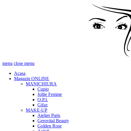
menu
close menu
Acasa
Magazin ONLINE
MANICHIURA
Cupio
Jollie Femme
O.P.I.
Gifaz
MAKE-UP
Atelier Paris
Gerovital Beauty
Golden Rose