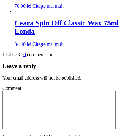
70,00
lei
Citește mai mult
Ceara Spin Off Classic Wax 75ml
Londa
34,40
lei
Citește mai mult
17-07-23 |
0
comments | in
Leave a reply
Your email address will not be published.
Comment