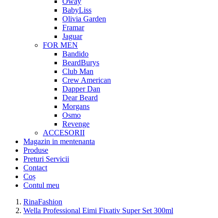
Oway
BabyLiss
Olivia Garden
Framar
Jaguar
FOR MEN
Bandido
BeardBurys
Club Man
Crew American
Dapper Dan
Dear Beard
Morgans
Osmo
Revenge
ACCESORII
Magazin in mentenanta
Produse
Preturi Servicii
Contact
Coș
Contul meu
RinaFashion
Wella Professional Eimi Fixativ Super Set 300ml