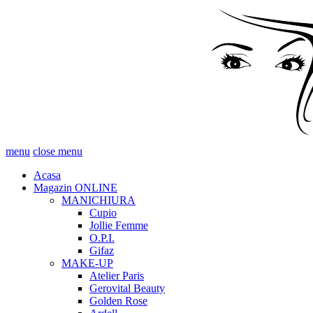
menu
close menu
Acasa
Magazin ONLINE
MANICHIURA
Cupio
Jollie Femme
O.P.I.
Gifaz
MAKE-UP
Atelier Paris
Gerovital Beauty
Golden Rose