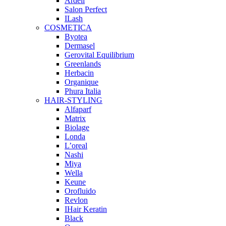
Ardell
Salon Perfect
ILash
COSMETICA
Byotea
Dermasel
Gerovital Equilibrium
Greenlands
Herbacin
Organique
Phura Italia
HAIR-STYLING
Alfaparf
Matrix
Biolage
Londa
L’oreal
Nashi
Miya
Wella
Keune
Orofluido
Revlon
IHair Keratin
Black