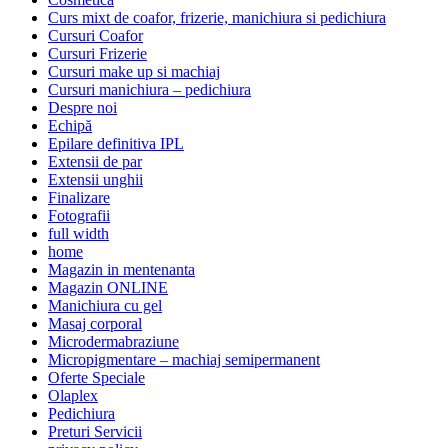
Curs mixt de coafor, frizerie, manichiura si pedichiura
Cursuri Coafor
Cursuri Frizerie
Cursuri make up si machiaj
Cursuri manichiura – pedichiura
Despre noi
Echipă
Epilare definitiva IPL
Extensii de par
Extensii unghii
Finalizare
Fotografii
full width
home
Magazin in mentenanta
Magazin ONLINE
Manichiura cu gel
Masaj corporal
Microdermabraziune
Micropigmentare – machiaj semipermanent
Oferte Speciale
Olaplex
Pedichiura
Preturi Servicii