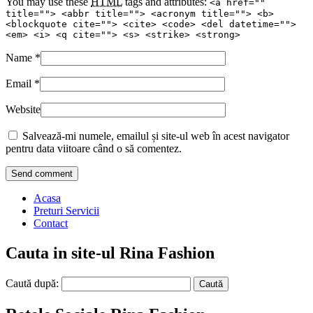
You may use these
HTML
tags and attributes:
<a href=""
title=""> <abbr title=""> <acronym title=""> <b>
<blockquote cite=""> <cite> <code> <del datetime="">
<em> <i> <q cite=""> <s> <strike> <strong>
Name
*
Email
*
Website
Salvează-mi numele, emailul și site-ul web în acest navigator
pentru data viitoare când o să comentez.
Acasa
Preturi Servicii
Contact
Cauta in site-ul Rina Fashion
Caută după: