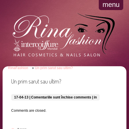
menu
RinaFashion
Un prim sarut sau ultim?
Un prim sarut sau ultim?
pentru
17-04-13 |
Comentariile sunt închise
comments | in
Un
prim
sarut
Comments are closed.
sau
ultim?