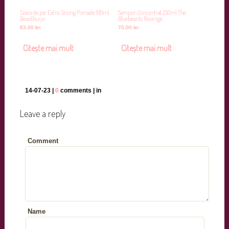
Ceara de par Extra-Strong Pomade 100ml
Sampon Concentrat 250ml The
Beardburys
Bluebeards Revenge
63,00
lei
70,00
lei
Citește mai mult
Citește mai mult
14-07-23 |
0
comments | in
Leave a reply
Comment
Name