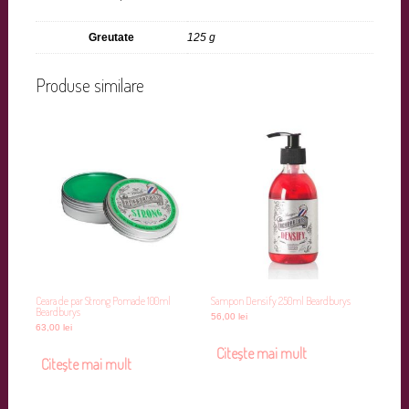
Greutate
125 g
Produse similare
Ceara de par Strong Pomade 100ml
Sampon Densify 250ml Beardburys
Beardburys
56,00
lei
63,00
lei
Citește mai mult
Citește mai mult