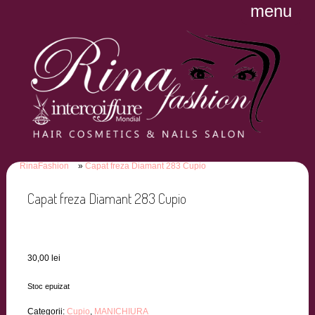
menu
RinaFashion
Capat freza Diamant 283 Cupio
Capat freza Diamant 283 Cupio
30,00
lei
Stoc epuizat
Categorii:
Cupio
,
MANICHIURA