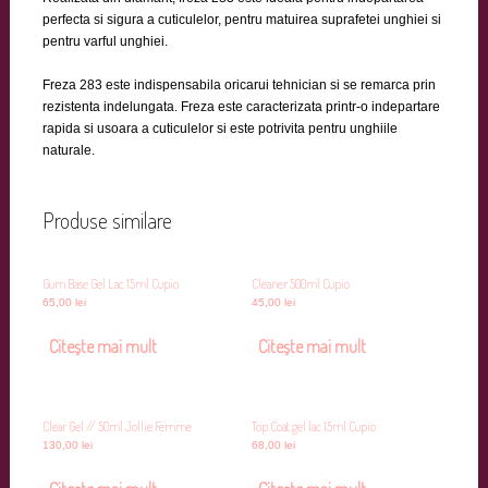
perfecta si sigura a cuticulelor, pentru matuirea suprafetei unghiei si
pentru varful unghiei.
Freza 283 este indispensabila oricarui tehnician si se remarca prin
rezistenta indelungata. Freza este caracterizata printr-o indepartare
rapida si usoara a cuticulelor si este potrivita pentru unghiile
naturale.
Produse similare
Gum Base Gel Lac 15ml Cupio
Cleaner 500ml Cupio
65,00
lei
45,00
lei
Citește mai mult
Citește mai mult
Clear Gel // 50ml Jollie Femme
Top Coat gel lac 15ml Cupio
130,00
lei
68,00
lei