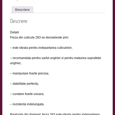
Descriere
Descriere
Detalii
Freza din cuticule 283 se deosebeste prin:
– este ideala pentru indepartarea cuticulelor;
– recomandata pentru varful unghiei si pentru matuirea suprafetei
unghiei;
– manipulare foarte precisa;
– stabilitate perfecta;
– curatare foarte usoara;
– rezistenta indelungata.
Realizata din diamant, freza 283 este ideala pentru indepartarea