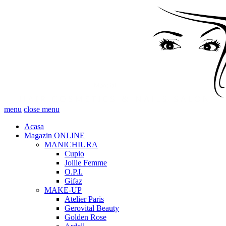
menu
close menu
Acasa
Magazin ONLINE
MANICHIURA
Cupio
Jollie Femme
O.P.I.
Gifaz
MAKE-UP
Atelier Paris
Gerovital Beauty
Golden Rose