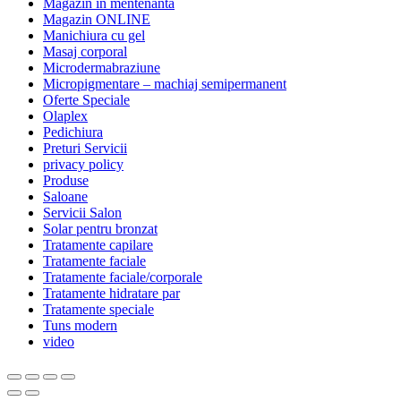
Magazin in mentenanta
Magazin ONLINE
Manichiura cu gel
Masaj corporal
Microdermabraziune
Micropigmentare – machiaj semipermanent
Oferte Speciale
Olaplex
Pedichiura
Preturi Servicii
privacy policy
Produse
Saloane
Servicii Salon
Solar pentru bronzat
Tratamente capilare
Tratamente faciale
Tratamente faciale/corporale
Tratamente hidratare par
Tratamente speciale
Tuns modern
video