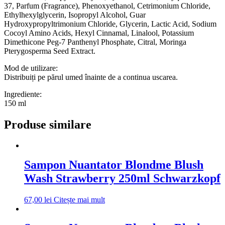
37, Parfum (Fragrance), Phenoxyethanol, Cetrimonium Chloride,
Ethylhexylglycerin, Isopropyl Alcohol, Guar
Hydroxypropyltrimonium Chloride, Glycerin, Lactic Acid, Sodium
Cocoyl Amino Acids, Hexyl Cinnamal, Linalool, Potassium
Dimethicone Peg-7 Panthenyl Phosphate, Citral, Moringa
Pterygosperma Seed Extract.
Mod de utilizare:
Distribuiți pe părul umed înainte de a continua uscarea.
Ingrediente:
150 ml
Produse similare
Sampon Nuantator Blondme Blush
Wash Strawberry 250ml Schwarzkopf
67,00
lei
Citește mai mult