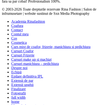
fara sa par cobai! Profesionalism 100%.
© 2003-2026 Toate drepturile rezervate Rina Fashion | Salon de
infrumusetare | website sustinut de Sxn Media Photography
Academia Rinafashion
Coafura
Contact
Contul meu
Coș
Cosmetica
Curs mixt de coafor, frizerie, manichiura si pedichiura
Cursuri Coafor
Cursuri Frizerie
Cursuri make up si machiaj
Cursuri manichiura – pedichiura
Despre noi
Echipă
Epilare definitiva IPL
Extensii de par
Extensii unghii
Finalizare
Fotografii
full width
home