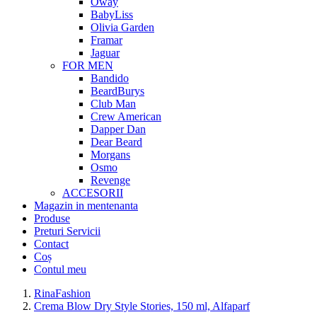
Oway
BabyLiss
Olivia Garden
Framar
Jaguar
FOR MEN
Bandido
BeardBurys
Club Man
Crew American
Dapper Dan
Dear Beard
Morgans
Osmo
Revenge
ACCESORII
Magazin in mentenanta
Produse
Preturi Servicii
Contact
Coș
Contul meu
RinaFashion
Crema Blow Dry Style Stories, 150 ml, Alfaparf