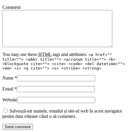
Comment
You may use these
HTML
tags and attributes:
<a href=""
title=""> <abbr title=""> <acronym title=""> <b>
<blockquote cite=""> <cite> <code> <del datetime="">
<em> <i> <q cite=""> <s> <strike> <strong>
Name
*
Email
*
Website
Salvează-mi numele, emailul și site-ul web în acest navigator
pentru data viitoare când o să comentez.