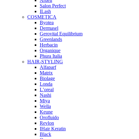
Ardell
Salon Perfect
ILash
COSMETICA
Byotea
Dermasel
Gerovital Equilibrium
Greenlands
Herbacin
Organique
Phura Italia
HAIR-STYLING
Alfaparf
Matrix
Biolage
Londa
L’oreal
Nashi
Miya
Wella
Keune
Orofluido
Revlon
IHair Keratin
Black