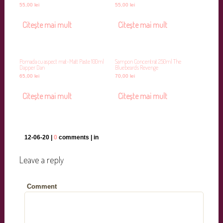
55,00
lei
55,00
lei
Citește mai mult
Citește mai mult
Pomada cu aspect mat-Matt Paste 100ml
Sampon Concentrat 250ml The
Dapper Dan
Bluebeards Revenge
65,00
lei
70,00
lei
Citește mai mult
Citește mai mult
12-06-20 |
0
comments | in
Leave a reply
Comment