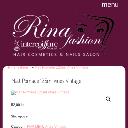
menu
RinaFashion
Matt Pomade 125ml Vines Vintage
Matt Pomade 125ml Vines Vintage
52,00
lei
Stoc epuizat
Categorii:
FOR MEN
,
Vines Vintage