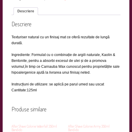
Descriere
Descriere
Texturiser natural cu un finisaj mat ce oferă rezultate de lungă
durată.
Ingrediente: Formulat cu o combinație de argili naturale, Kaolin &
Bentonite, pentru a absorbi excesul de ulei și de a promova
volumul,în timp ce Carnauba Wax cunoscut pentru proprietățile sale
hipoalergenice ajută la livrarea unui finisaj neted.
Instrucțiuni de utilizare: se aplică pe parul umed sau uscat
Cantitate:125ml
Produse similare
After Shave Colonie Waterfall 350ml
After Shave Colonie Army 350ml
Bandido
Bandido