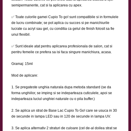
semipermanente, cat si la aplicarea cu apex.
✅ Toate culorile gamei Cupio To go! sunt compatibile si in formulele
de lucru combinate; se pot aplica cu succes si pe manichiurile
lucrate cu acryl sau gel, cu conditia ca gelul de finish folosit sa fie
unul flexibil.
✅ Sunt ideale atat pentru aplicarea profesionala de salon, cat si
pentru femeile ce prefera sa isi faca singure manichiura, acasa.
Gramaj: 15ml
Mod de aplicare:
1. Se pregateste unghia naturala dupa metoda standard (se da
forma unghiilor, se imping si se indeparteaza cuticulele, apoi se
indeparteaza luciul unghiei naturale cu o pila buffer.)
2. Se aplica un strat de Base Lac Cupio To Go! care se usuca in 30
de secunde in lampa LED sau in 120 de secunde in lampa UV.
3. Se aplica alternativ 2 straturi de culoare (cel de-al doilea strat se