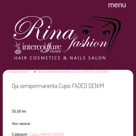
menu
RinaFashion
Oja semipermanenta Cupio FADED DENIM
Oja semipermanenta Cupio FADED DENIM
55,00
lei
Stoc epuizat
Categorii:
Cupio
,
MANICHIURA