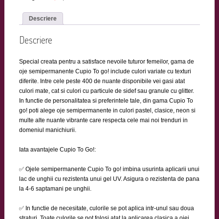
Descriere
Descriere
Special creata pentru a satisface nevoile tuturor femeilor, gama de
oje semipermanente Cupio To go! include culori variate cu texturi
diferite. Intre cele peste 400 de nuante disponibile vei gasi atat
culori mate, cat si culori cu particule de sidef sau granule cu glitter.
In functie de personalitatea si preferintele tale, din gama Cupio To
go! poti alege oje semipermanente in culori pastel, clasice, neon si
multe alte nuante vibrante care respecta cele mai noi trenduri in
domeniul manichiurii.
Iata avantajele Cupio To Go!:
✅ Ojele semipermanente Cupio To go! imbina usurinta aplicarii unui
lac de unghii cu rezistenta unui gel UV. Asigura o rezistenta de pana
la 4-6 saptamani pe unghii.
✅ In functie de necesitate, culorile se pot aplica intr-unul sau doua
straturi. Toate culorile se pot folosi atat la aplicarea clasica a ojei