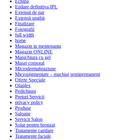
Echipă
Epilare definitiva IPL
Extensii de par
Extensii unghii
Finalizare
Fotografii
full width
home
Magazin in mentenanta
Magazin ONLINE
Manichiura cu gel
Masaj corporal
Microdermabraziune
Micropigmentare – machiaj semipermanent
Oferte Speciale
Olaplex
Pedichiura
Preturi Servicii
privacy policy
Produse
Saloane
Servicii Salon
Solar pentru bronzat
Tratamente capilare
Tratamente faciale