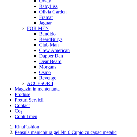
Oway
BabyLiss
Olivia Garden
Framar
Jaguar
FOR MEN
Bandido
BeardBurys
Club Man
Crew American
Dapper Dan
Dear Beard
Morgans
Osmo
Revenge
ACCESORII
Magazin in mentenanta
Produse
Preturi Servicii
Contact
Coș
Contul meu
RinaFashion
Pensula manichiura gel Nr. 6 Cupio cu capac metalic