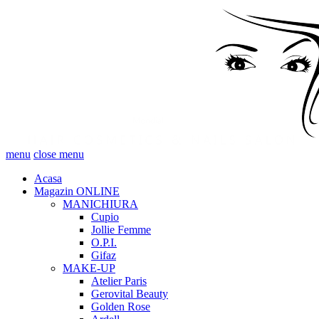
menu
close menu
Acasa
Magazin ONLINE
MANICHIURA
Cupio
Jollie Femme
O.P.I.
Gifaz
MAKE-UP
Atelier Paris
Gerovital Beauty
Golden Rose