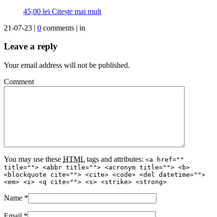
45,00
lei
Citește mai mult
21-07-23 |
0
comments | in
Leave a reply
Your email address will not be published.
Comment
You may use these
HTML
tags and attributes:
<a href=""
title=""> <abbr title=""> <acronym title=""> <b>
<blockquote cite=""> <cite> <code> <del datetime="">
<em> <i> <q cite=""> <s> <strike> <strong>
Name
*
Email
*