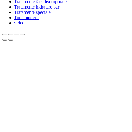
Tratamente faciale/corporale
Tratamente hidratare par
Tratamente speciale
Tuns modern
video