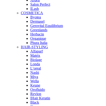
Ardell
Salon Perfect
ILash
COSMETICA
Byotea
Dermasel
Gerovital Equilibrium
Greenlands
Herbacin
Organique
Phura Italia
HAIR-STYLING
Alfaparf
Matrix
Biolage
Londa
L’oreal
Nashi
Miya
Wella
Keune
Orofluido
Revlon
IHair Keratin
Black