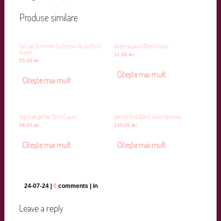
Produse similare
Gel Lac Summer Collection To Go 15ml
Acetona pura 120ml Cupio
Cupio
12,00
lei
55,00
lei
Citește mai mult
Citește mai mult
Top Coat gel lac 15ml Cupio
Gel UV 3in1 50ml Jollie Femme
68,00
lei
130,00
lei
Citește mai mult
Citește mai mult
24-07-24 |
0
comments | in
Leave a reply