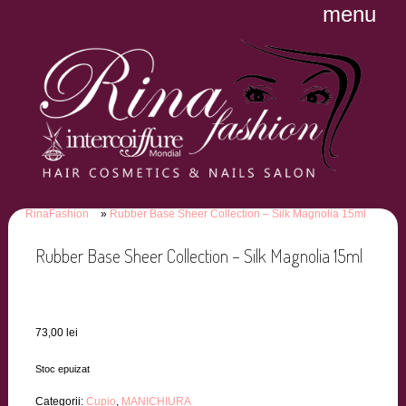
menu
RinaFashion
Rubber Base Sheer Collection – Silk Magnolia 15ml
Rubber Base Sheer Collection – Silk Magnolia 15ml
73,00
lei
Stoc epuizat
Categorii:
Cupio
,
MANICHIURA