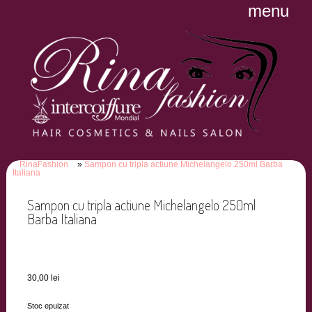
menu
RinaFashion
Sampon cu tripla actiune Michelangelo 250ml Barba
Italiana
Sampon cu tripla actiune Michelangelo 250ml
Barba Italiana
30,00
lei
Stoc epuizat