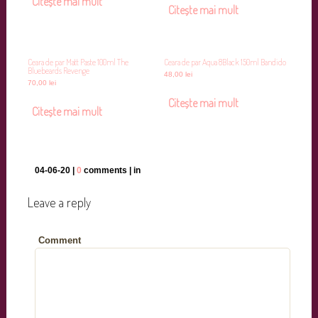
Citește mai mult
Citește mai mult
Ceara de par Matt Paste 100ml The
Ceara de par Aqua 8Black 150ml Bandido
Bluebeards Revenge
48,00
lei
70,00
lei
Citește mai mult
Citește mai mult
04-06-20 |
0
comments | in
Leave a reply
Comment