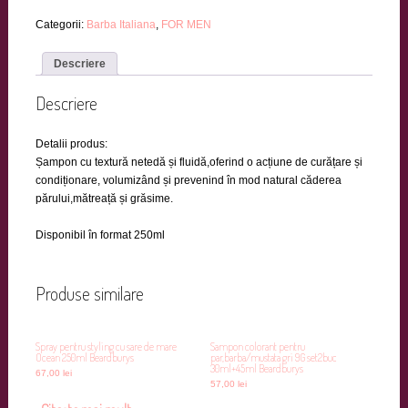
Categorii:
Barba Italiana
,
FOR MEN
Descriere
Descriere
Detalii produs:
Șampon cu textură netedă și fluidă,oferind o acțiune de curățare și
condiționare, volumizând și prevenind în mod natural căderea
părului,mătreață și grăsime.
Disponibil în format 250ml
Produse similare
Spray pentru styling cu sare de mare
Sampon colorant pentru
Ocean 250ml Beardburys
par,barba/mustata gri 9G set2buc
30ml+45ml Beardburys
67,00
lei
57,00
lei