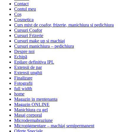
Contact
Contul meu
Coș
Cosmetica
Curs mixt de coafor, frizerie, manichiura si pedichiura
Cursuri Coafor
Cursuri Frizerie
Cursuri make up si machiaj
Cursuri manichiura – pedichiura
Despre noi
Echipă
Epilare definitiva IPL
Extensii de par
Extensii unghii
Finalizare
Fotografii
full width
home
Magazin in mentenanta
Magazin ONLINE
Manichiura cu gel
Masaj corporal
Microdermabraziune
Micropigmentare – machiaj semipermanent
Oferte Speciale