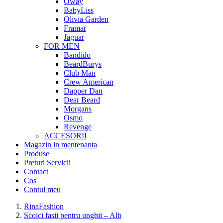
Oway
BabyLiss
Olivia Garden
Framar
Jaguar
FOR MEN
Bandido
BeardBurys
Club Man
Crew American
Dapper Dan
Dear Beard
Morgans
Osmo
Revenge
ACCESORII
Magazin in mentenanta
Produse
Preturi Servicii
Contact
Coș
Contul meu
RinaFashion
Scoici fasii pentru unghii – Alb