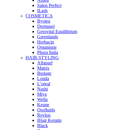
Ardell
Salon Perfect
ILash
COSMETICA
Byotea
Dermasel
Gerovital Equilibrium
Greenlands
Herbacin
Organique
Phura Italia
HAIR-STYLING
Alfaparf
Matrix
Biolage
Londa
L’oreal
Nashi
Miya
Wella
Keune
Orofluido
Revlon
IHair Keratin
Black