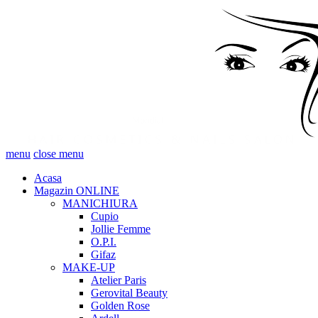
menu
close menu
Acasa
Magazin ONLINE
MANICHIURA
Cupio
Jollie Femme
O.P.I.
Gifaz
MAKE-UP
Atelier Paris
Gerovital Beauty
Golden Rose