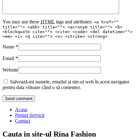
You may use these
HTML
tags and attributes:
<a href=""
title=""> <abbr title=""> <acronym title=""> <b>
<blockquote cite=""> <cite> <code> <del datetime="">
<em> <i> <q cite=""> <s> <strike> <strong>
Name
*
Email
*
Website
Salvează-mi numele, emailul și site-ul web în acest navigator
pentru data viitoare când o să comentez.
Acasa
Preturi Servicii
Contact
Cauta in site-ul Rina Fashion