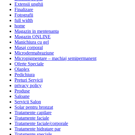
Extensii unghii
Finalizare
Fotografii
full width
home
Magazin in mentenanta
Magazin ONLINE
Manichiura cu gel
Masaj corporal
Microdermabraziune
Micropigmentare – machiaj semipermanent
Oferte Speciale
Olaplex
Pedichiura
Preturi Servicii
privacy policy
Produse
Saloane
Servicii Salon
Solar pentru bronzat
Tratamente capilare
Tratamente faciale
Tratamente faciale/corporale
Tratamente hidratare par
Tratamente speciale