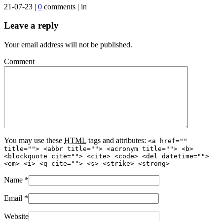
21-07-23 |
0
comments | in
Leave a reply
Your email address will not be published.
Comment
You may use these
HTML
tags and attributes:
<a href=""
title=""> <abbr title=""> <acronym title=""> <b>
<blockquote cite=""> <cite> <code> <del datetime="">
<em> <i> <q cite=""> <s> <strike> <strong>
Name
*
Email
*
Website