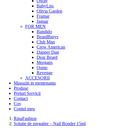
Oway
BabyLiss
Olivia Garden
Framar
Jaguar
FOR MEN
Bandido
BeardBurys
Club Man
Crew American
Dapper Dan
Dear Beard
Morgans
Osmo
Revenge
ACCESORII
Magazin in mentenanta
Produse
Preturi Servicii
Contact
Coș
Contul meu
RinaFashion
Solutie de pregatire – Nail Bonder 15ml