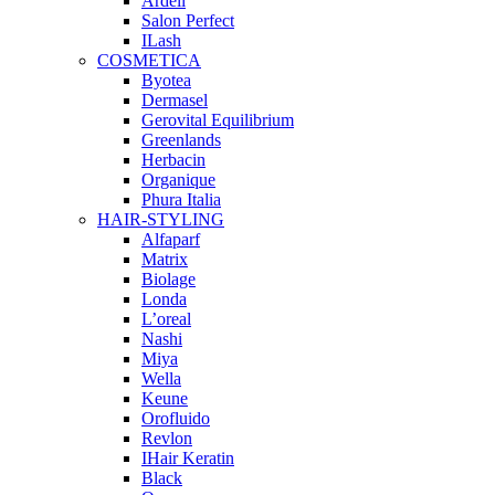
Ardell
Salon Perfect
ILash
COSMETICA
Byotea
Dermasel
Gerovital Equilibrium
Greenlands
Herbacin
Organique
Phura Italia
HAIR-STYLING
Alfaparf
Matrix
Biolage
Londa
L’oreal
Nashi
Miya
Wella
Keune
Orofluido
Revlon
IHair Keratin
Black