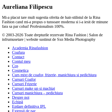
Aureliana Filipescu
Mi-a placut tare mult sugestia oferita de hair-stilistul de la Rina
Fashion cand mi-a propus o tunsoare moderna si i-a iesit de minune
fara sa par cobai! Profesionalism 100%.
© 2003-2026 Toate drepturile rezervate Rina Fashion | Salon de
infrumusetare | website sustinut de Sxn Media Photography
Academia Rinafashion
Coafura
Contact
Contul meu
Coș
Cosmetica
Curs mixt de coafor, frizerie, manichiura si pedichiura
Cursuri Coafor
Cursuri Frizerie
Cursuri make up si machiaj
Cursuri manichiura – pedichiura
Despre noi
Echipă
Epilare definitiva IPL
Extensii de par