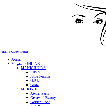
menu
close menu
Acasa
Magazin ONLINE
MANICHIURA
Cupio
Jollie Femme
O.P.I.
Gifaz
MAKE-UP
Atelier Paris
Gerovital Beauty
Golden Rose