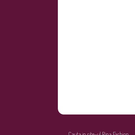
Cauta in site-ul Rina Fashion