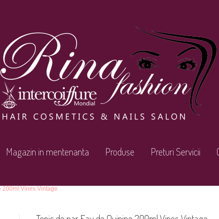
Magazin in mentenanta
Produse
Preturi Servicii
e 200ml Vines Vintage
Tonic de par Eau de Quinine 200ml Vines Vintage