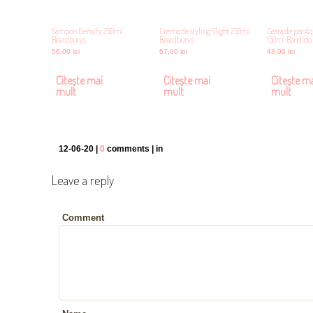
Sampon Densify 250ml
Crema de styling Slight 250ml
Ceara de par Aq
Beardburys
Beardburys
150ml Bandido
56,00
lei
67,00
lei
48,00
lei
Citește mai
Citește mai
Citește m
mult
mult
mult
12-06-20 |
0
comments | in
Leave a reply
Comment