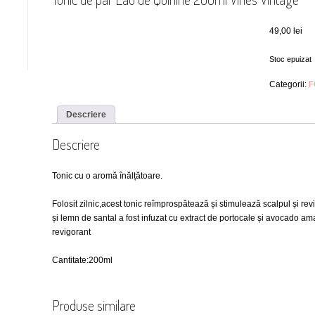
49,00
lei
Stoc epuizat
Categorii:
F
Descriere
Descriere
Tonic cu o aromă înălțătoare.
Folosit zilnic,acest tonic reîmprospătează și stimulează scalpul și rev
și lemn de santal a fost infuzat cu extract de portocale și avocado am
revigorant
Cantitate:200ml
Produse similare