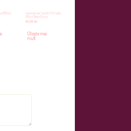
ua 8Black
Ceara de par Spider Pomade
100ml Beardburys
63,00
lei
ai
Citește mai
mult