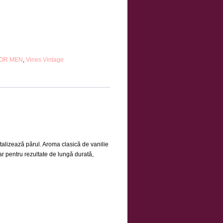
OR MEN
,
Vines Vintage
italizează părul. Aroma clasică de vanilie
ar pentru rezultate de lungă durată,