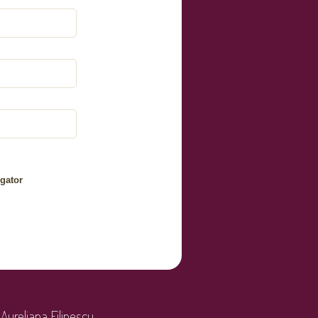
gator
Aureliana Filipescu