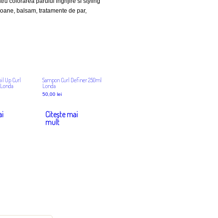
 colorarea parului ingrijire si styling
oane, balsam, tratamente de par,
il Up Curl
Sampon Curl Definer 250ml
 Londa
Londa
50,00
lei
ai
Citește mai
mult