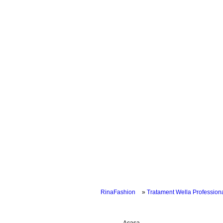
Acasa
Magazin ONLINE
RinaFashion
Tratament Wella Professiona