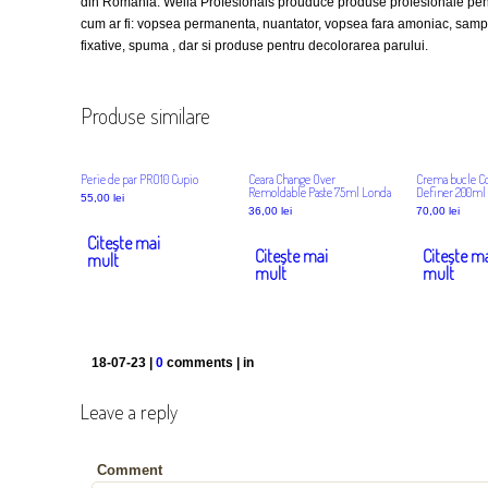
din Romania. Wella Profesionals prouduce produse profesionale pentru
cum ar fi: vopsea permanenta, nuantator, vopsea fara amoniac, samp
fixative, spuma , dar si produse pentru decolorarea parului.
Produse similare
Perie de par PRO10 Cupio
Ceara Change Over
Crema bucle Co
Remoldable Paste 75ml Londa
Definer 200ml
55,00
lei
36,00
lei
70,00
lei
Citește mai
Citește mai
Citește m
mult
mult
mult
18-07-23 |
0
comments | in
Leave a reply
Comment