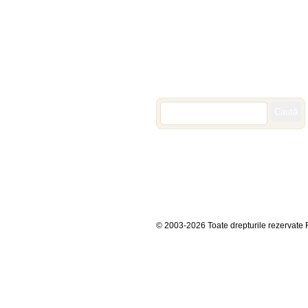
Cauta in site-ul Rina Fashion
© 2003-2026 Toate drepturile rezervate 
Academia Rinafashion
Coafu
Curs mixt de coafor, frizerie, mani
Cursuri manichiura – pedichiura
Finalizare
Fotografii
full w
Masaj corporal
Microdermabr