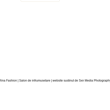
Retele Sociale Rina Fashion
Ne puteti gasi pe facebook sau tweeter unde
putem comunica prieteneste ! :)
Rina Fashion | Salon de infrumusetare | website sustinut de Sxn Media Photograph
ra
Contact
Contul meu
Coș
Cosmetica
chiura si pedichiura
Cursuri Coafor
Cursuri Frizerie
Despre noi
Echipă
Epilare definitiva IPL
Extensii 
idth
home
Magazin in mentenanta
Magazin ONLI
aziune
Micropigmentare – machiaj semipermanent
Ofe