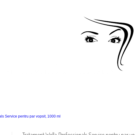
Magazin in mentenanta
Produse
Preturi Servicii
ls Service pentru par vopsit, 1000 ml
Tratament Wella Professionals Service pentru par vo