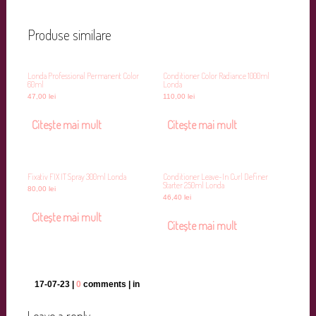
Produse similare
Londa Professional Permanent Color
Conditioner Color Radiance 1000ml
60ml
Londa
47,00
lei
110,00
lei
Citește mai mult
Citește mai mult
Fixativ FIX IT Spray 300ml Londa
Conditioner Leave-In Curl Definer
Starter 250ml Londa
80,00
lei
46,40
lei
Citește mai mult
Citește mai mult
17-07-23 |
0
comments | in
Leave a reply