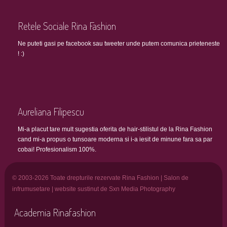
Retele Sociale Rina Fashion
Ne puteti gasi pe facebook sau tweeter unde putem comunica prieteneste
! :)
Aureliana Filipescu
Mi-a placut tare mult sugestia oferita de hair-stilistul de la Rina Fashion
cand mi-a propus o tunsoare moderna si i-a iesit de minune fara sa par
cobai! Profesionalism 100%.
© 2003-2026 Toate drepturile rezervate Rina Fashion | Salon de
infrumusetare | website sustinut de Sxn Media Photography
Academia Rinafashion