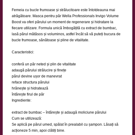
Femeia cu bucle frumoase și strălucitoare este întotdeauna mai
atrăgătoare. Masca pentru păr Wella Professionals Invigo Volume
Boost va oferi părului un moment de regenerare și hidratare la
fiecare utilizare. Formula unică îmbogățită cu extract de bumbac,
lasă părul mătăsos și voluminos, astfel încât să vă puteți bucura de
bucle frumoase, sănătoase și pline de vitalitate.
Caracteristici:
conferă un păr neted și plin de vitalitate
adaugă părului strălucire și finețe
părul devine ușor de manevrat
reface structura părului
hrănește și hidratează
întărește firul de păr
Ingrediente:
extract de bumbac – întărește și adaugă moliciune părului
Cum se utilizează:
Se aplică pe părul umed, spălat în prealabil cu șampon. Lăsați să
acționeze 5 min, apoi clătiți bine.