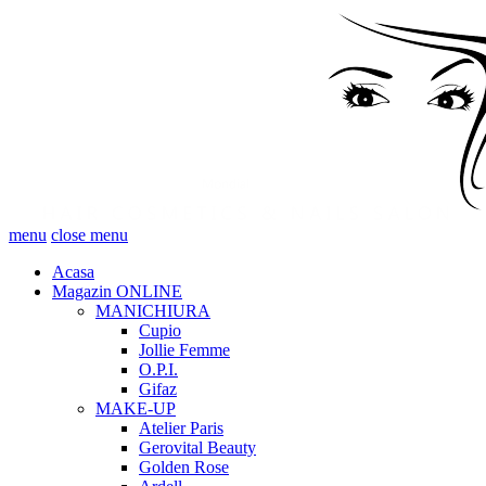
menu
close menu
Acasa
Magazin ONLINE
MANICHIURA
Cupio
Jollie Femme
O.P.I.
Gifaz
MAKE-UP
Atelier Paris
Gerovital Beauty
Golden Rose