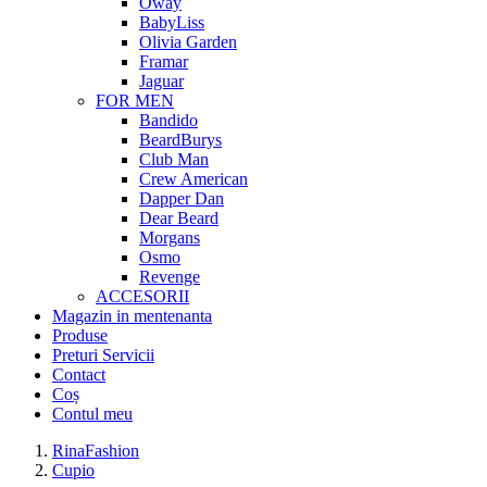
Oway
BabyLiss
Olivia Garden
Framar
Jaguar
FOR MEN
Bandido
BeardBurys
Club Man
Crew American
Dapper Dan
Dear Beard
Morgans
Osmo
Revenge
ACCESORII
Magazin in mentenanta
Produse
Preturi Servicii
Contact
Coș
Contul meu
RinaFashion
Cupio