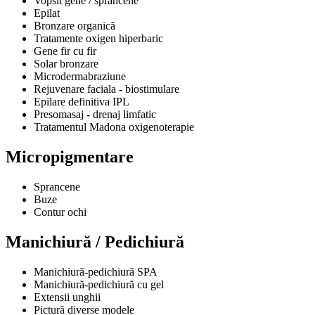
Vopsit gene / sprâncene
Epilat
Bronzare organică
Tratamente oxigen hiperbaric
Gene fir cu fir
Solar bronzare
Microdermabraziune
Rejuvenare faciala - biostimulare
Epilare definitiva IPL
Presomasaj - drenaj limfatic
Tratamentul Madona oxigenoterapie
Micropigmentare
Sprancene
Buze
Contur ochi
Manichiură / Pedichiură
Manichiură-pedichiură SPA
Manichiură-pedichiură cu gel
Extensii unghii
Pictură diverse modele