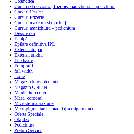
Cosmetica
Curs mixt de coafor, frizerie, manichiura si pedichiura
Cursuri Coafor
Cursuri Frizerie
Cursuri make up si machiaj
Cursuri manichiura – pedichiura
Despre noi
Echipă
Epilare definitiva IPL
Extensii de par
Extensii unghii
Finalizare
Fotografii
full width
home
Magazin in mentenanta
Magazin ONLINE
Manichiura cu gel
Masaj corporal
Microdermabraziune
Micropigmentare – machiaj semipermanent
Oferte Speciale
Olaplex
Pedichiura
Preturi Servicii